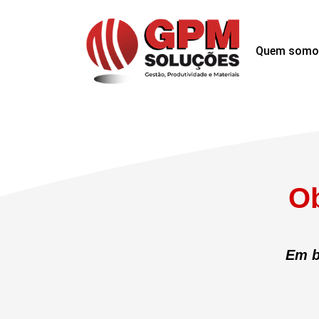
Quem somo
Ob
Em b