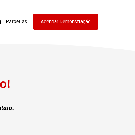
g
Parcerias
Agendar Demonstração
o!
tato.